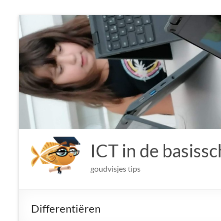
Ga
naar
de
inhoud
ICT in de basissc
goudvisjes tips
Differentiëren