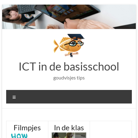
Ga
naar
de
inhoud
ICT in de basisschool
goudvisjes tips
Menu
Filmpjes
In de klas