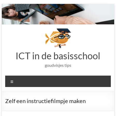
Ga
naar
de
inhoud
ICT in de basisschool
goudvisjes tips
Menu
Zelf een instructiefilmpje maken