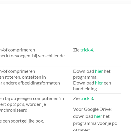
 en/of comprimeren
Zie
trick 4
.
erk toevoegen, bij verschillende
 en/of comprimeren
Download
hier
het
en roteren, omzetten in
programma.
ar andere afbeeldingsformaten
Download
hier
een
handleiding.
 bij op je eigen computer én ‘in
Zie
trick 3
.
eert op 2 pc’s, worden je
Voor Google Drive:
ynchroniseerd.
download
hier
het
 een soortgelijke box.
programma voor je pc
of tablet.