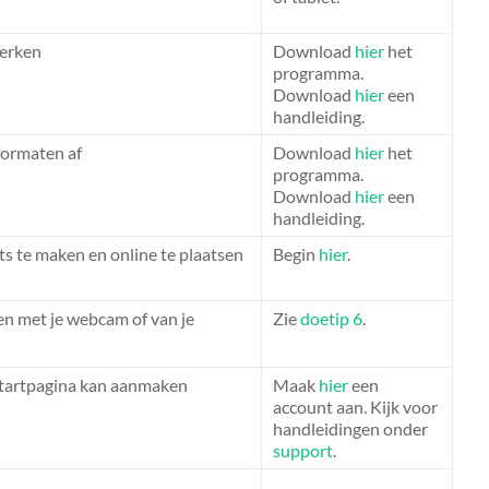
werken
Download
hier
het
programma.
Download
hier
een
handleiding.
formaten af
Download
hier
het
programma.
Download
hier
een
handleiding.
s te maken en online te plaatsen
Begin
hier
.
n met je webcam of van je
Zie
doetip 6
.
 startpagina kan aanmaken
Maak
hier
een
account aan. Kijk voor
handleidingen onder
support
.