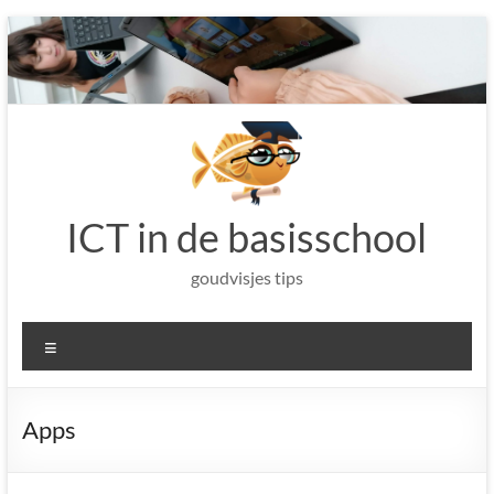
Ga
naar
de
inhoud
ICT in de basisschool
goudvisjes tips
Menu
Apps