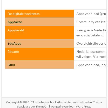
De digitale boekentas
Apps voor ipad (gema
Appsakee
Community van klasc
Appwereld
Zeer goede Nederlands
en gratis/betalend.
EduApps
Overzichtssite per c
Eduapp
Nederlandse communit
wil volgen. Via ‘zoeke
Ikind
Apps voor ipad, iphone
Copyright © 2026
ICT in de basisschool
. Alle rechten voorbehouden. Thema
Spacious
door ThemeGrill. Aangedreven door:
WordPress
.