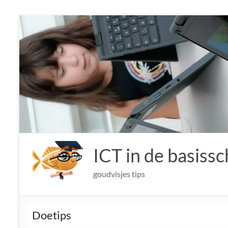
Ga
naar
de
inhoud
ICT in de basissc
goudvisjes tips
Doetips