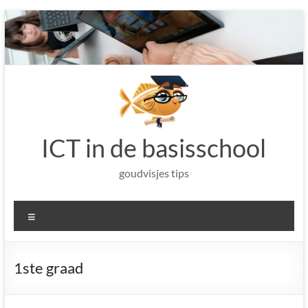
Ga
naar
de
inhoud
ICT in de basisschool
goudvisjes tips
Menu
1ste graad